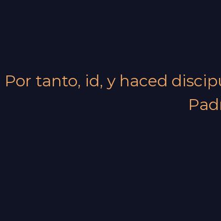
Por tanto, id, y haced disci
Padr