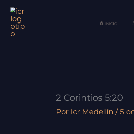
Ir
al
INICIO
contenido
2 Corintios 5:20
Por
Icr Medellín
/
5 o