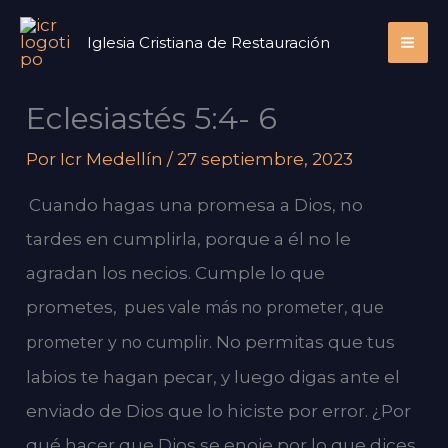
Ir
Iglesia Cristiana de Restauración
al
contenido
Eclesiastés 5:4- 6
Por
Icr Medellín
/
27 septiembre, 2023
Cuando hagas una promesa a Dios, no
tardes en cumplirla, porque a él no le
agradan los necios. Cumple lo que
prometes,
pues vale más no prometer, que
No permitas que tus
prometer y no cumplir.
labios te hagan pecar, y luego digas ante el
enviado de Dios que lo hiciste por error. ¿Por
qué hacer que Dios se enoje por lo que dices