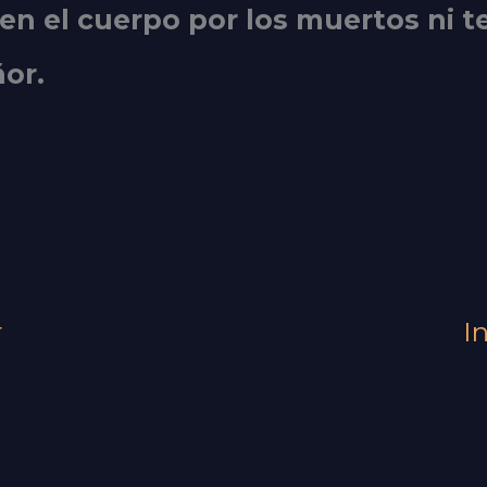
en el cuerpo por los muertos ni t
ñor
.
r
I