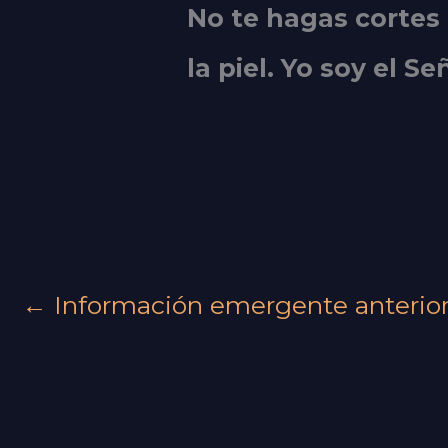
No te hagas cortes 
la piel. Yo soy el
Se
←
Información emergente anterio