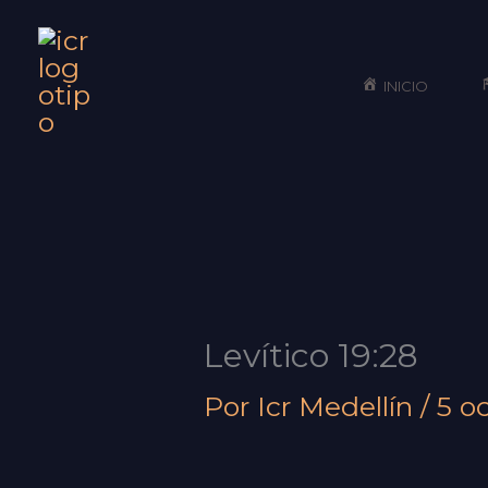
Ir
al
INICIO
contenido
Levítico 19:28
Por
Icr Medellín
/
5 o