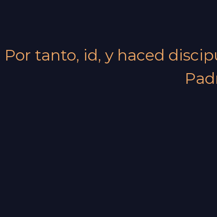
Por tanto, id, y haced disci
Padr