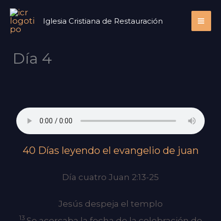
Ir
Iglesia Cristiana de Restauración
al
contenido
Día 4
40 Días leyendo el evangelio de juan
Día cuatro Juan 2:13-25
Jesús despeja el templo
13
Se acercaba la fecha de la celebración de