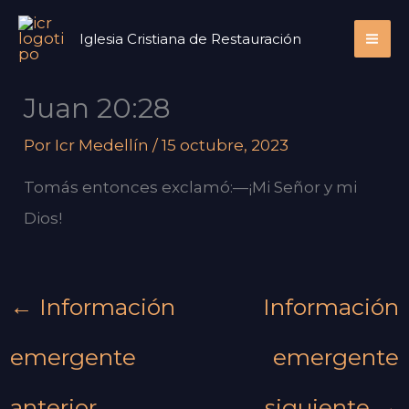
Ir
Iglesia Cristiana de Restauración
al
contenido
Juan 20:28
Por
Icr Medellín
/
15 octubre, 2023
Tomás entonces exclamó:
—¡Mi Señor y mi
Dios!
←
Información
Información
emergente
emergente
anterior
siguiente
→