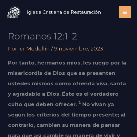
Ir
Iglesia Cristiana de Restauración
al
contenido
Romanos 12:1-2
Por
Icr Medellín
/
9 noviembre, 2023
Por tanto, hermanos míos, les ruego por la
misericordia de Dios que se presenten
ustedes mismos como ofrenda viva, santa
y agradable a Dios. Éste es el verdadero
2
culto que deben ofrecer.
No vivan ya
según los criterios del tiempo presente; al
contrario, cambien su manera de pensar
para que así cambie su manera de vivir y