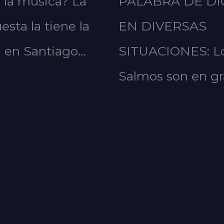
 la música? La
PALABRA DE DI
esta la tiene la
EN DIVERSAS
a en Santiago…
SITUACIONES: L
Salmos son en g