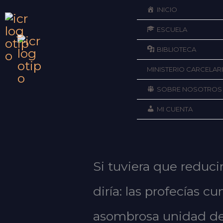
Ir
INICIO
ESCUELA
al
BIBLIOTECA
contenido
MINISTERIO CARCELAR
SOBRE NOSOTROS
MI CUENTA
Si tuviera que reduc
diría: las profecías 
asombrosa unidad de la