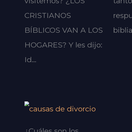
visitemos? ¿LOS
tanto
CRISTIANOS
respu
BÍBLICOS VAN A LOS
bibli
HOGARES? Y les dijo:
Id…
¿Cuáles son los