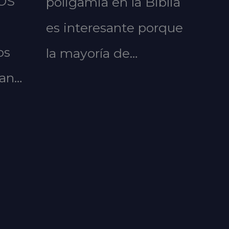
OS
poligamia en la Biblia
es interesante porque
os
la mayoría de…
ran…