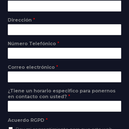
Dirección
*
Número Telefónico
*
Correo electrónico
*
¿Tiene un horario especifico para ponernos
en contacto con usted?
*
Acuerdo RGPD
*