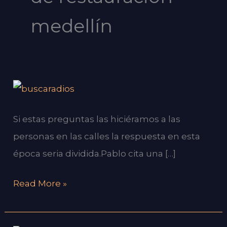
medellín
¿Es
importante
Si estas preguntas las hiciéramos a las
buscar
personas en las calles la respuesta en esta
a
época seria dividida.Pablo cita una […]
Dios?
Read More »