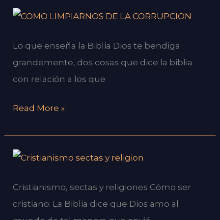
azar?
¿SI
YA
Lo que enseña la Biblia Dios te bendiga
SOY
grandemente, dos cosas que dice la biblia
CRISTIANO
con relación a los que
Y
LEO
Read More »
LA
BIBLIA
POR
Cristianismo
QUÉ
sectas
SIGO
Cristianismo, sectas y religiones Cómo ser
y
EN
cristiano: La Biblia dice que Dios amo al
religiones
PECADO?