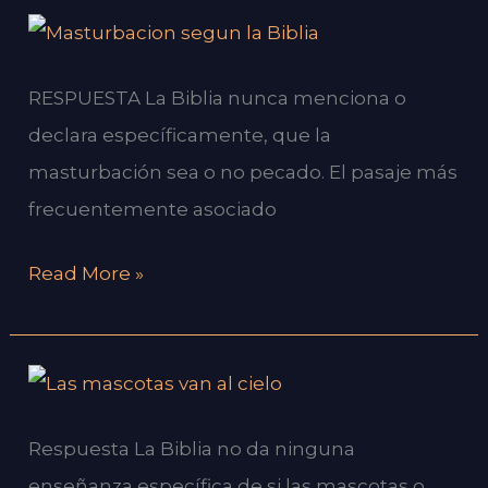
¿Es
pecado
RESPUESTA La Biblia nunca menciona o
masturbase?
declara específicamente, que la
masturbación sea o no pecado. El pasaje más
frecuentemente asociado
Read More »
¿Las
mascotas
Respuesta La Biblia no da ninguna
van
enseñanza específica de si las mascotas o