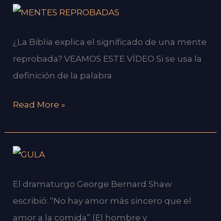
5
Señales
¿La Biblia explica el significado de una mente
de
reprobada? VEAMOS ESTE VÍDEO Si se usa la
advertencia
definición de la palabra
de
alguien
Read More »
con
una
mente
LA
reprobada
GULA
El dramaturgo George Bernard Shaw
¿ES
escribió: “No hay amor más sincero que el
PECADO
amor a la comida” (El hombre y
COMER