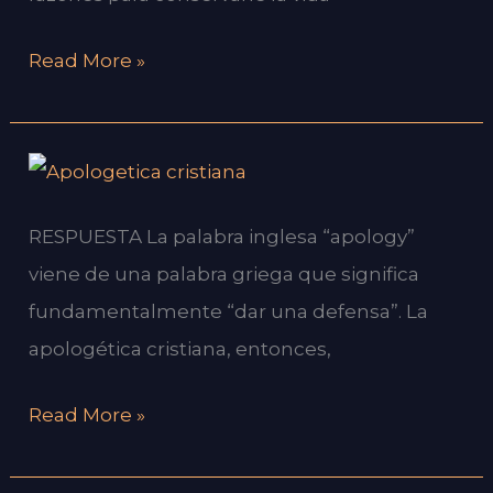
Read More »
¿Para
que
RESPUESTA La palabra inglesa “apology”
sirve
viene de una palabra griega que significa
la
fundamentalmente “dar una defensa”. La
apologética?
apologética cristiana, entonces,
Read More »