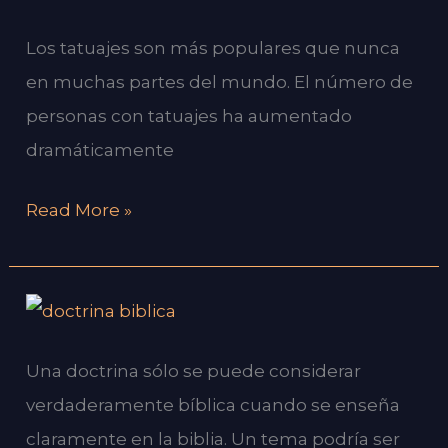
DIOS
Los tatuajes son más populares que nunca
LOS
en muchas partes del mundo. El número de
TATUAJES
personas con tatuajes ha aumentado
QUE
dramáticamente
DICE
LA
Read More »
BIBLIA?
¿CUANDO
SE
Una doctrina sólo se puede considerar
PUEDE
verdaderamente bíblica cuando se enseña
CONSIDERAR
claramente en la biblia. Un tema podría ser
VERDADERAMENTE