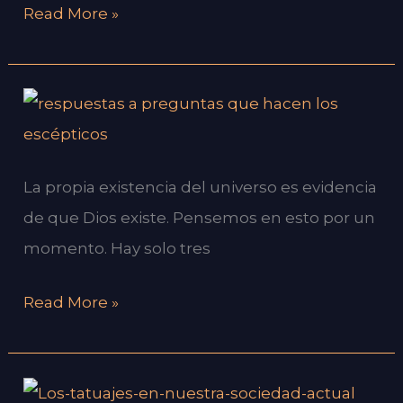
Read More »
que
la
Biblia
¿Qué
es
evidencia
realmente
tiene
cierta?
La propia existencia del universo es evidencia
usted
de que Dios existe. Pensemos en esto por un
de
momento. Hay solo tres
que
existe
Read More »
Dios?
¿ACEPTA