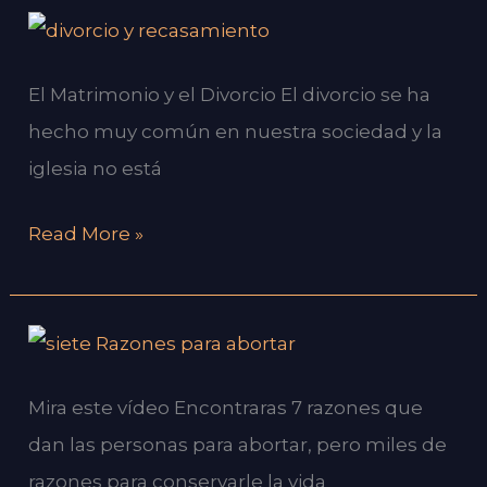
EL
MATRIMONIO
El Matrimonio y el Divorcio El divorcio se ha
Y
hecho muy común en nuestra sociedad y la
EL
iglesia no está
DIVORCIO.
Read More »
7
Razones
Mira este vídeo Encontraras 7 razones que
Para
dan las personas para abortar, pero miles de
abortar
razones para conservarle la vida