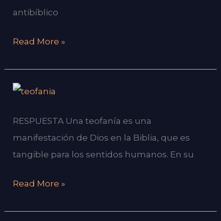
antibíblico
BÍBLICA
UNA
Read More »
DOCTRINA?
¿QUE
ES
RESPUESTA Una teofanía es una
UNA
manifestación de Dios en la Biblia, que es
CRISTOFANÍA?
tangible para los sentidos humanos. En su
¿QUE
ES
Read More »
UNA
TEOFANÍA?