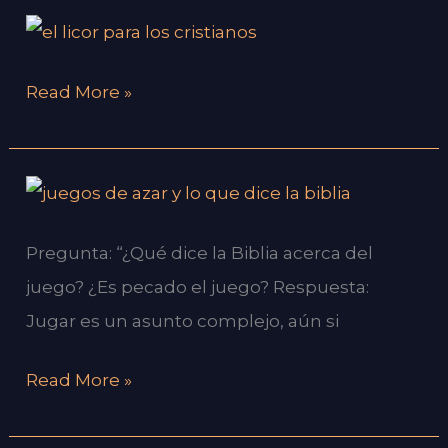
¿Qué
dice
Read More »
la
Biblia
acerca
¿Nos
de
habla
consumir
Pregunta: “¿Qué dice la Biblia acerca del
la
alcohol
juego? ¿Es pecado el juego? Respuesta:
Biblia
y
Jugar es un asunto complejo, aún si
de
vino?
los
Read More »
juegos
de