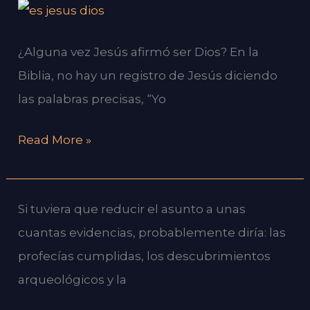
¿Alguna
vez
¿Alguna vez Jesús afirmó ser Dios? En la
Jesús
Biblia, no hay un registro de Jesús diciendo
afirmó
las palabras precisas, “Yo
ser
Dios?
Read More »
¿Qué
Si tuviera que reducir el asunto a unas
evidencia
cuantas evidencias, probablemente diría: las
tiene
profecías cumplidas, los descubrimientos
usted
arqueológicos y la
de